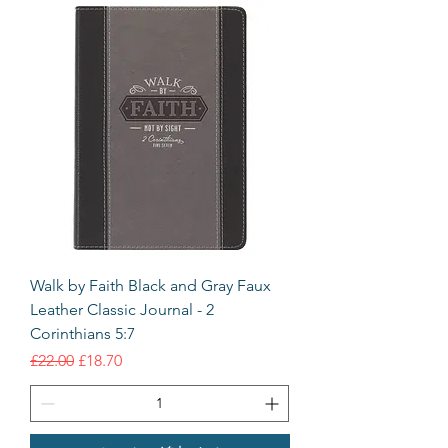
Walk by Faith Black and Gray Faux
Leather Classic Journal - 2
Corinthians 5:7
通常価格
セール価格
£22.00
£18.70