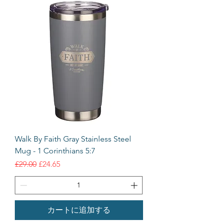
Walk By Faith Gray Stainless Steel
Mug - 1 Corinthians 5:7
通常価格
セール価格
£29.00
£24.65
カートに追加する