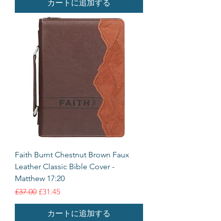
カートに追加する
Faith Burnt Chestnut Brown Faux
Leather Classic Bible Cover -
Matthew 17:20
通常価格
セール価格
£37.00
£31.45
カートに追加する