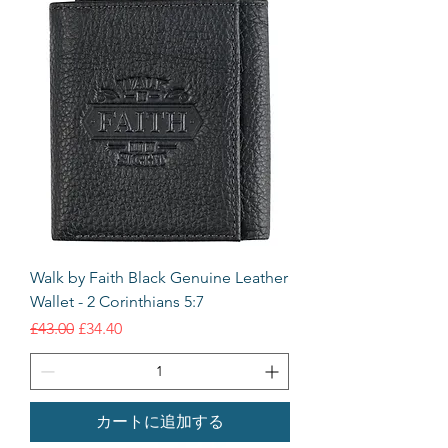
Walk by Faith Black Genuine Leather
Wallet - 2 Corinthians 5:7
通常価格
セール価格
£43.00
£34.40
カートに追加する