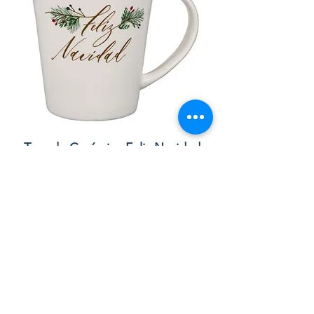
Taza de Cerámica Feliz Navidad
Bolsa de regalo ve
morada “Confía e
通常価格
セール価格
£10.00
£8.50
カートに追加する