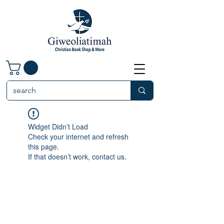
Widget Didn’t Load
Check your internet and refresh
this page.
If that doesn’t work, contact us.