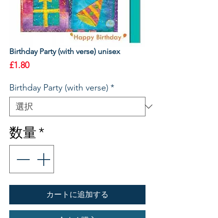
Birthday Party (with verse) unisex
価
£1.80
格
Birthday Party (with verse)
*
数量
*
カートに追加する