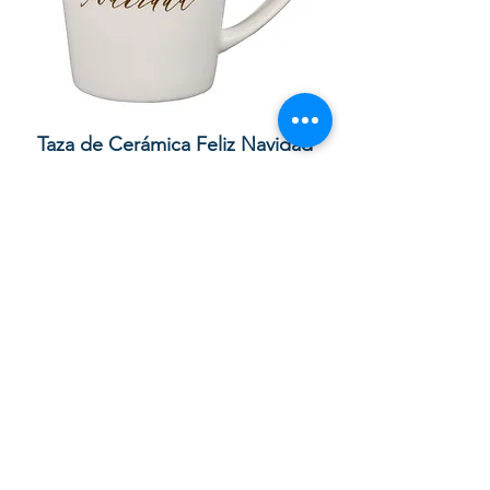
Taza de Cerámica Feliz Navidad
Bolsa de regalo ve
morada “Confía e
通常価格
セール価格
£10.00
£8.50
カートに追加する
Your order with us contributes to
providing Christian Resources for
Children and Adults in God in the UK,