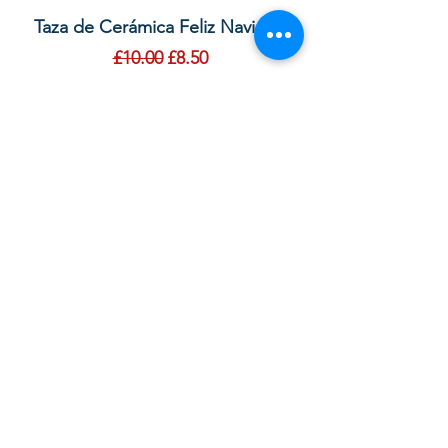
Taza de Cerámica Feliz Navidad
Bolsa de regalo ve
morada “Confía e
通常価格
セール価格
£10.00
£8.50
カートに追加する
Your order with us contributes to
providing Christian Resources for
Children and Adults in God in the UK,
Sierra Leone and Beyond. Thank you.
God bless you.